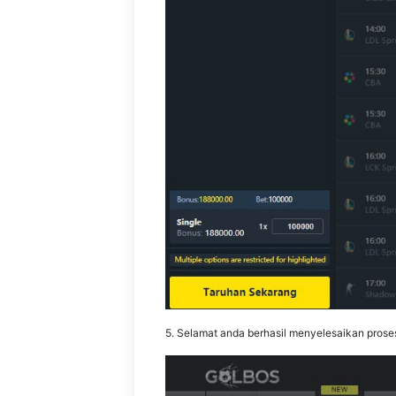
5. Selamat anda berhasil menyelesaikan proses