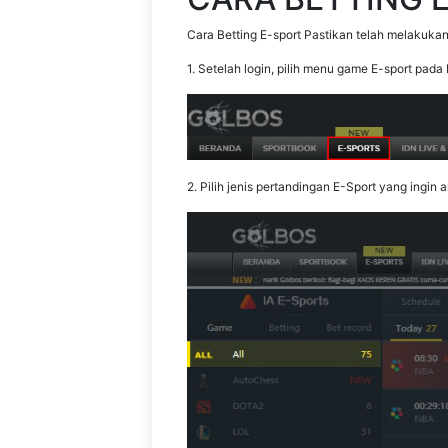
Cara Betting E-sport Pastikan telah melakukan
1. Setelah login, pilih menu game E-sport pada
2. Pilih jenis pertandingan E-Sport yang ingin